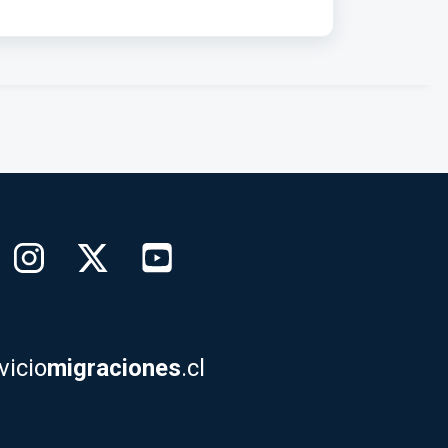
vicio
migraciones
.cl